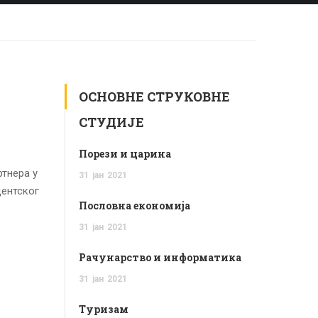
ОСНОВНЕ СТРУКОВНЕ
СТУДИЈЕ
Порези и царина
тнера у
31
јан
2021
дентског
Пословна економија
31
јан
2021
Рачунарство и информатика
31
јан
2021
Туризам