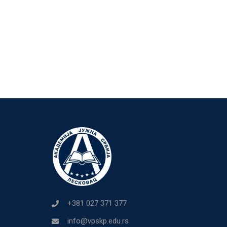
+381 027 371 377
info@vpskp.edu.rs