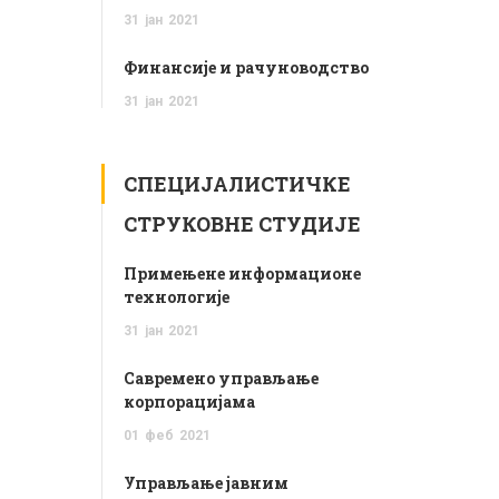
31
јан
2021
Финансије и рачуноводство
31
јан
2021
СПЕЦИЈАЛИСТИЧКЕ
СТРУКОВНЕ СТУДИЈЕ
Примењене информационе
технологије
31
јан
2021
Савремено управљање
корпорацијама
01
феб
2021
Управљање јавним