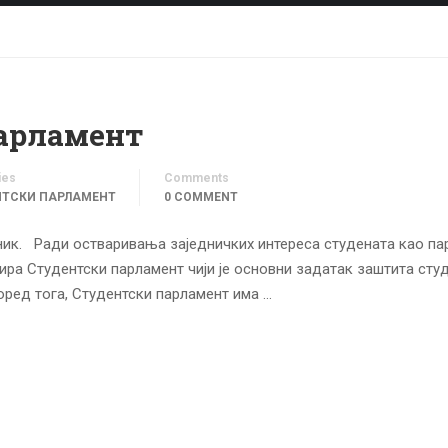
арламент
ies
Comments
НТСКИ ПАРЛАМЕНТ
0 COMMENT
ик. Ради остваривања заједничких интереса студената као пар
ра Студентски парламент чији је основни задатак заштита сту
оред тога, Студентски парламент има …