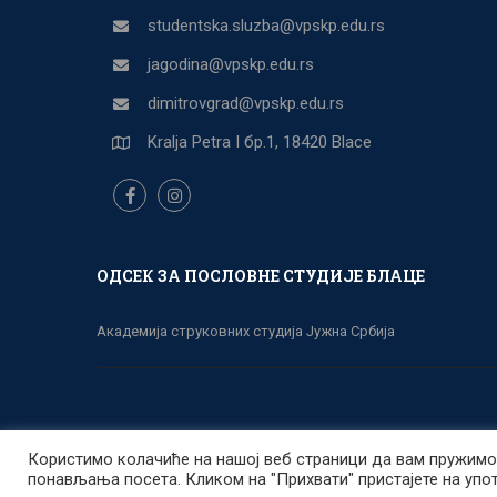
studentska.sluzba@vpskp.edu.rs
jagodina@vpskp.edu.rs
dimitrovgrad@vpskp.edu.rs
Kralja Petra I бр.1, 18420 Blace
ОДСЕК ЗА ПОСЛОВНЕ СТУДИЈЕ БЛАЦЕ
Академија струковних студија Јужна Србија
Developed by
amilosevic.com
Powered by WordPress.
Користимо колачиће на нашој веб страници да вам пружимо 
понављања посета. Кликом на "Прихвати" пристајете на упо