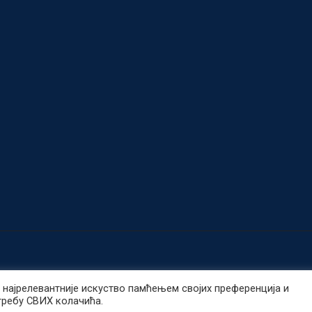
најрелевантније искуство памћењем својих преференција и
требу СВИХ колачића.