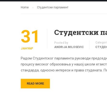
Home
Студентски парламент
31
Студентски п
Categor
Posted by
ANDRIJA MILOSEVIC
СТУДЕ
ЈАНУАР
Радом Студентског парламента руководи председн
процесу високог образовања у нашој школи егзисти
стандарда, односно интереси и права студената. П
READ MORE