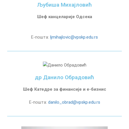
Љубиша Михајловић
Шеф канцеларије Одсека
Е-пошта:
ljmihajlovic@vpskp.edu.rs
др Данило Обрадовић
Шеф Катедре за финансије и е-бизнис
Е-пошта:
danilo_obrad@vpskp.edu.rs