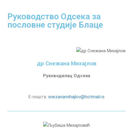
Руководство Одсека за
пословне студије Блаце
др Снежана Mихајлов
Руководилац Одсека
Е-пошта:
snezanamihajlov@hotmail.rs