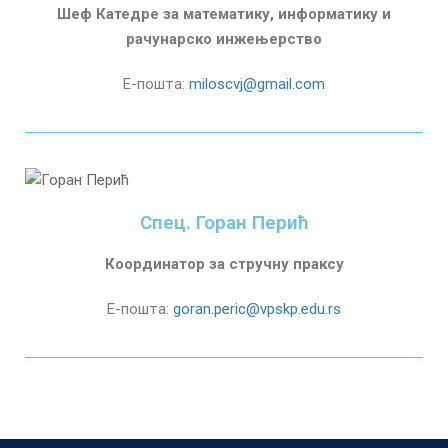
Шеф Катедре за математику, информатику и
рачунарско инжeњерство
Е-пошта:
miloscvj@gmail.com
Спец. Горан Перић
Координатор за стручну праксу
Е-пошта:
goran.peric@vpskp.edu.rs