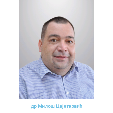
др Милош Цвјетковић